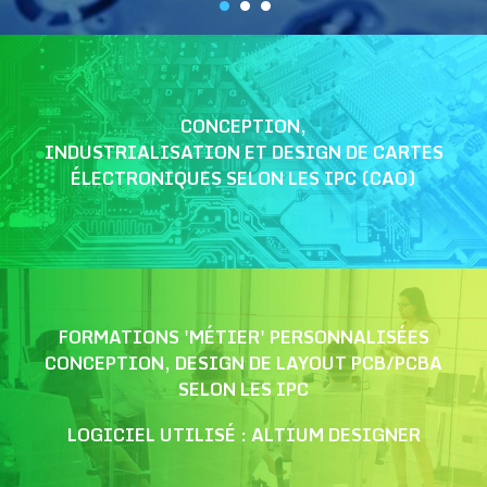
CONCEPTION,
INDUSTRIALISATION ET DESIGN DE CARTES
ÉLECTRONIQUES SELON LES IPC (CAO)
FORMATIONS 'MÉTIER' PERSONNALISÉES
CONCEPTION, DESIGN DE LAYOUT PCB/PCBA
SELON LES IPC
LOGICIEL UTILISÉ : ALTIUM DESIGNER