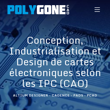
Toggle
navigati
Expertise métier en
Conception,
Industrialisation et
industrialisation et
layout complexe
Design de cartes
électroniques selon
selon les standards
les IPC (CAO)
IPC
ALTIUM DESIGNER - CADENCE - PADS - PCAD