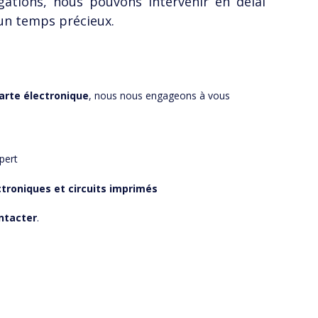
ations, nous pouvons intervenir en délai
un temps précieux.
carte électronique
, nous nous engageons à vous
pert
ctroniques et circuits imprimés
ntacter
.