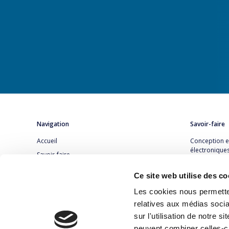
Navigation
Savoir-faire
Accueil
Conception et
électronique
Savoir-faire
Formation en 
Services
électronique
Ce site web utilise des co
Secteurs
Conception P
Les cookies nous permetten
Références
électronique
relatives aux médias socia
Contact
sur l'utilisation de notre 
peuvent combiner celles-ci