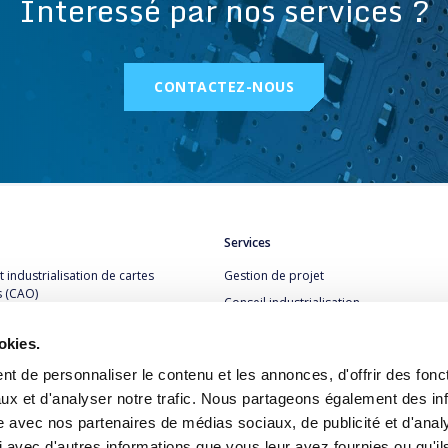
Interessé par nos services ?
CONTACTEZ-NOUS
Services
 industrialisation de cartes
Gestion de projet
s (CAO)
Conseil industrialisation
industrialisation et CAO
Assistance technique
okies.
Import Schéma et Layout
roduits et Systèmes
t de personnaliser le contenu et les annonces, d'offrir des fonct
s
Prototype de cartes câblées en délai co
ux et d'analyser notre trafic. Nous partageons également des in
Câblage carte et intégration de produit
site avec nos partenaires de médias sociaux, de publicité et d'anal
série
 avec d'autres informations que vous leur avez fournies ou qu'il