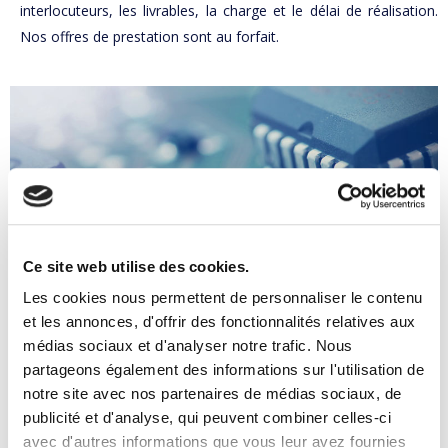
interlocuteurs, les livrables, la charge et le délai de réalisation
.
Nos offres de prestation sont au forfait.
Ce site web utilise des cookies.
Pourquoi utiliser les
Les cookies nous permettent de personnaliser le contenu
et les annonces, d'offrir des fonctionnalités relatives aux
standards IPC ?
médias sociaux et d'analyser notre trafic. Nous
partageons également des informations sur l'utilisation de
La prise en compte et la maîtrise des standards IPC permet, non
notre site avec nos partenaires de médias sociaux, de
seulement de maîtriser la qualité, la fiabilité, le rendement en
publicité et d'analyse, qui peuvent combiner celles-ci
production mais aussi les coûts selon un référentiel identifié par
avec d'autres informations que vous leur avez fournies