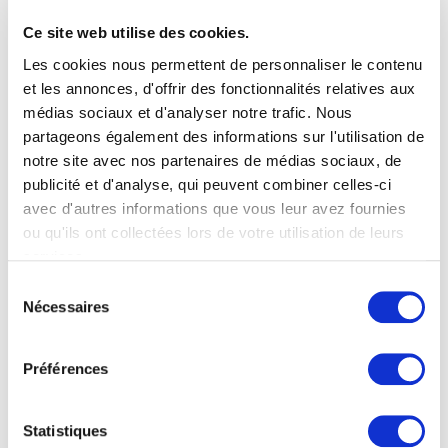
Ce site web utilise des cookies.
Conception Produits et Systèmes électroniques
Les cookies nous permettent de personnaliser le contenu
et les annonces, d'offrir des fonctionnalités relatives aux
médias sociaux et d'analyser notre trafic. Nous
Une question ?
partageons également des informations sur l'utilisation de
notre site avec nos partenaires de médias sociaux, de
+33 (0)2 32 54 08 99
publicité et d'analyse, qui peuvent combiner celles-ci
avec d'autres informations que vous leur avez fournies
ou qu'ils ont collectées lors de votre utilisation de leurs
services.
Services
Sélection
Nécessaires
du
consentement
Gestion de projet
Préférences
Statistiques
Conseil en industrialisation