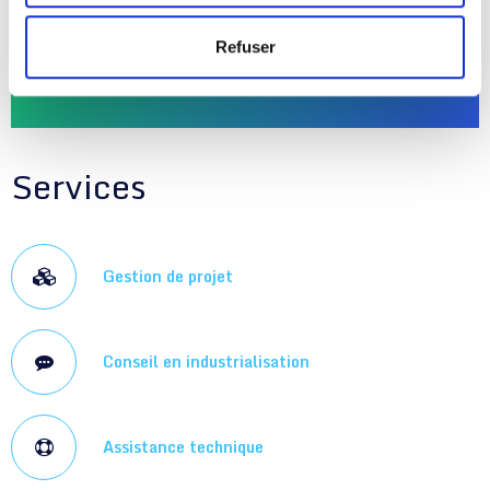
Une question ?
Refuser
+33 (0)2 32 54 08 99
Services
Gestion de projet
Conseil en industrialisation
Assistance technique