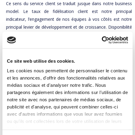
Ce sens du service client se traduit jusque dans notre business
model. Le taux de fidélisation client est notre principal
indicateur, l’engagement de nos équipes à vos côtés est notre
principal levier de développement et de croissance. Disponibilité
et réactivité, force de proposition, la recherche de l'excellence
technique et le respect de nos engagements sont nos vecteurs
de conduite au quotidien.
Le pragmatisme
Ce site web utilise des cookies.
Nous privilégions des solutions simples et industrielles,
Les cookies nous permettent de personnaliser le contenu
rapidement opérationnelles et veillons à l’accompagnement de
et les annonces, d'offrir des fonctionnalités relatives aux
leur mise en oeuvre dans les règles de l'art.
médias sociaux et d'analyser notre trafic. Nous
partageons également des informations sur l'utilisation de
La rigueur
notre site avec nos partenaires de médias sociaux, de
La précision des analyses techniques, la justesse des
publicité et d'analyse, qui peuvent combiner celles-ci
restitutions, la maîtrise des technologies et du métier sont les
avec d'autres informations que vous leur avez fournies
facteurs clés des projets réussis.
ou qu'ils ont collectées lors de votre utilisation de leurs
L’écoute
services.